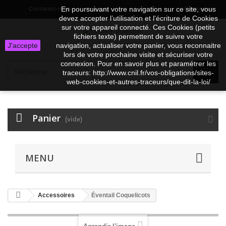
En poursuivant votre navigation sur ce site, vous
Contactez-nous
Connexion
Français
EUR
devez accepter l’utilisation et l'écriture de Cookies
sur votre appareil connecté. Ces Cookies (petits
fichiers texte) permettent de suivre votre
J'accepte
navigation, actualiser votre panier, vous reconnaitre
lors de votre prochaine visite et sécuriser votre
connexion. Pour en savoir plus et paramétrer les
traceurs: http://www.cnil.fr/vos-obligations/sites-
web-cookies-et-autres-traceurs/que-dit-la-loi/
Panier
(vide)
MENU
Accessoires
Éventail Coquelicots