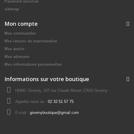
Paiement sécurisé
sitemap
Mon compte
Mes commandes
Mes retours de marchandise
Mes avoirs
Mes adresses
Mes informations personnelles
Informations sur votre boutique
HDMC Giverny, 107 rue Claude Monet 27620 Giverny
Appelez-nous au :
02 32 51 57 75
E-mail :
givernyboutique@gmail.com