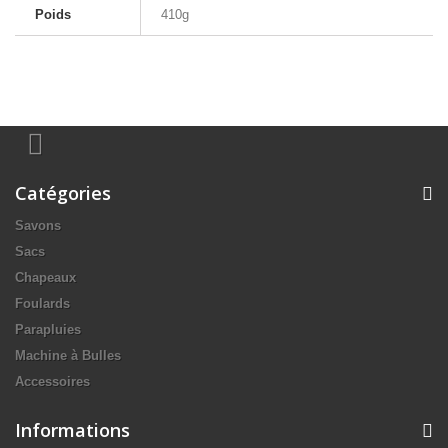
Poids
410g
Catégories
Savons
Sacs
Chapeaux
Foulards
Parapluies
Machine à Bulles
Accessoires
Informations