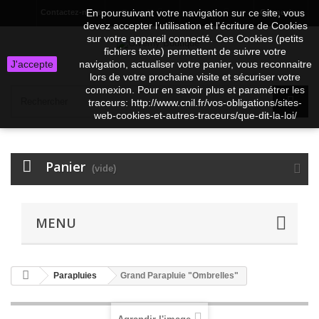
En poursuivant votre navigation sur ce site, vous
Contactez-nous
Connexion
Français
EUR
devez accepter l’utilisation et l'écriture de Cookies
sur votre appareil connecté. Ces Cookies (petits
fichiers texte) permettent de suivre votre
J'accepte
navigation, actualiser votre panier, vous reconnaitre
lors de votre prochaine visite et sécuriser votre
connexion. Pour en savoir plus et paramétrer les
traceurs: http://www.cnil.fr/vos-obligations/sites-
web-cookies-et-autres-traceurs/que-dit-la-loi/
Panier
(vide)
MENU
Parapluies
Grand Parapluie "Ombrelles"