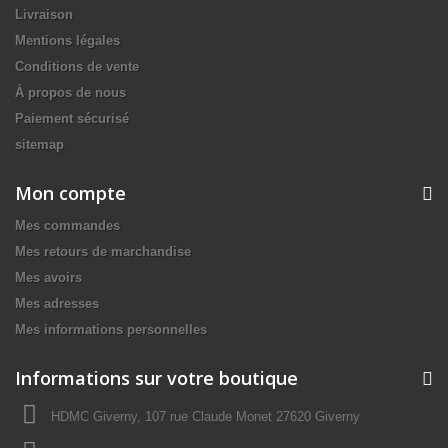
Livraison
Mentions légales
Conditions de vente
À propos de nous
Paiement sécurisé
sitemap
Mon compte
Mes commandes
Mes retours de marchandise
Mes avoirs
Mes adresses
Mes informations personnelles
Informations sur votre boutique
HDMC Giverny, 107 rue Claude Monet 27620 Giverny