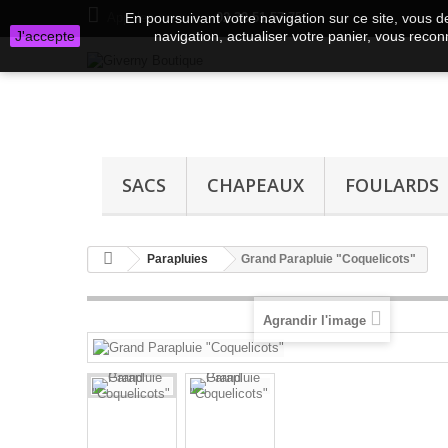
Appelez-nous au :
En poursuivant votre navigation sur ce site, vous de
02 32 51 57 75
J'accepte
navigation, actualiser votre panier, vous reconn
SACS
CHAPEAUX
FOULARDS
Parapluies
Grand Parapluie "Coquelicots"
Agrandir l'image