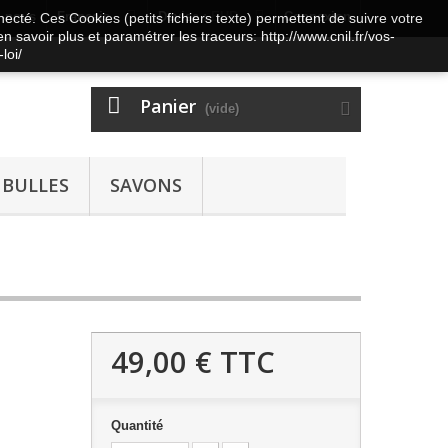
z-nous
Français
Devise :
EUR
Connexion
nnecté. Ces Cookies (petits fichiers texte) permettent de suivre votre
n savoir plus et paramétrer les traceurs: http://www.cnil.fr/vos-
loi/
Panier
(vide)
 BULLES
SAVONS
49,00 €
TTC
Quantité