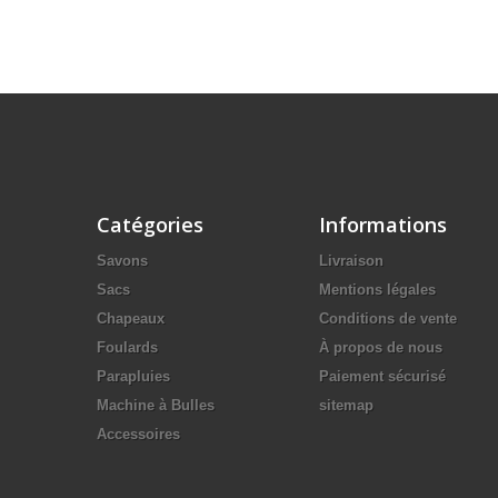
Catégories
Informations
Savons
Livraison
Sacs
Mentions légales
Chapeaux
Conditions de vente
Foulards
À propos de nous
Parapluies
Paiement sécurisé
Machine à Bulles
sitemap
Accessoires