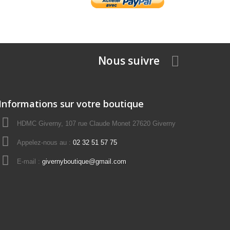
Nous suivre
Informations sur votre boutique
HDMC Giverny, 107 rue Claude Monet 27620 Giverny
Appelez-nous au :
02 32 51 57 75
E-mail :
givernyboutique@gmail.com