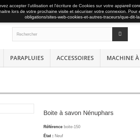
Contacte
vez accepter l’utilisation et l'écriture de Cookies sur votre appareil co
aitre lors de votre prochaine visite et sécuriser votre connexion. Pour e
obligations/sites-web-cookies-et-autres-traceurs/que-dit-la-
PARAPLUIES
ACCESSOIRES
MACHINE À
Boite à savon Nénuphars
Référence
boite-150
État :
Neuf