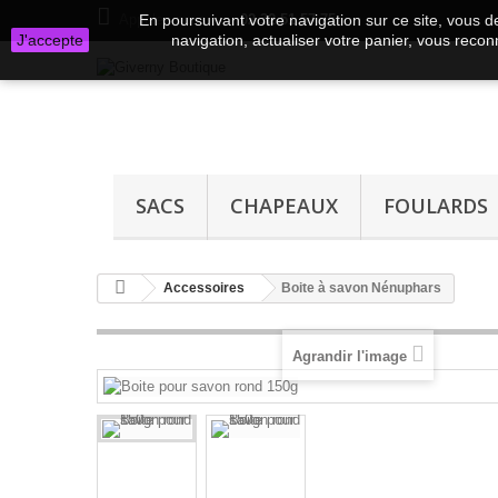
Appelez-nous au :
En poursuivant votre navigation sur ce site, vous de
02 32 51 57 75
J'accepte
navigation, actualiser votre panier, vous reconn
SACS
CHAPEAUX
FOULARDS
Accessoires
Boite à savon Nénuphars
Agrandir l'image