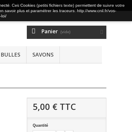
z-nous
Français
Devise :
EUR
Connexion
nnecté. Ces Cookies (petits fichiers texte) permettent de suivre votre
n savoir plus et paramétrer les traceurs: http://www.cnil.fr/vos-
loi/
Panier
(vide)
 BULLES
SAVONS
5,00 €
TTC
Quantité