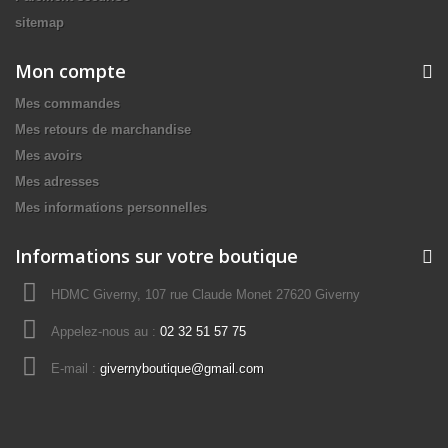
sitemap
Mon compte
Mes commandes
Mes retours de marchandise
Mes avoirs
Mes adresses
Mes informations personnelles
Informations sur votre boutique
HDMC Giverny, 107 rue Claude Monet 27620 Giverny
Appelez-nous au :
02 32 51 57 75
E-mail :
givernyboutique@gmail.com