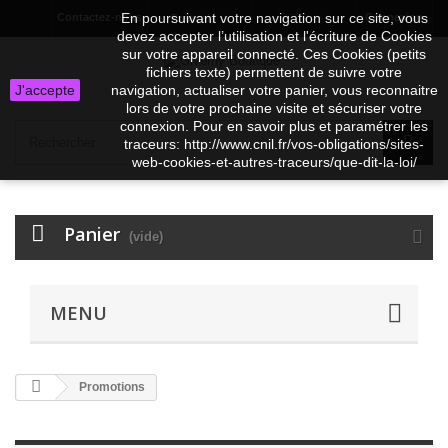
En poursuivant votre navigation sur ce site, vous
Contactez-nous
Connexion
Français
EUR
devez accepter l’utilisation et l'écriture de Cookies
sur votre appareil connecté. Ces Cookies (petits
fichiers texte) permettent de suivre votre
J'accepte
navigation, actualiser votre panier, vous reconnaitre
lors de votre prochaine visite et sécuriser votre
connexion. Pour en savoir plus et paramétrer les
traceurs: http://www.cnil.fr/vos-obligations/sites-
web-cookies-et-autres-traceurs/que-dit-la-loi/
Panier
(vide)
MENU
Promotions