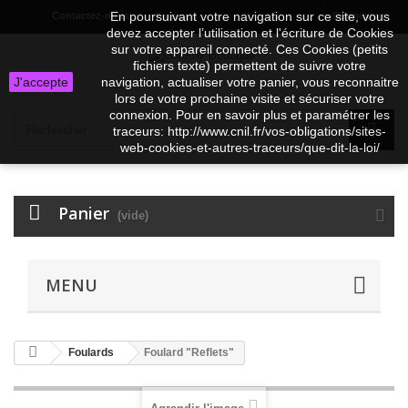
En poursuivant votre navigation sur ce site, vous
Contactez-nous
Connexion
Français
EUR
devez accepter l’utilisation et l'écriture de Cookies
sur votre appareil connecté. Ces Cookies (petits
fichiers texte) permettent de suivre votre
J'accepte
navigation, actualiser votre panier, vous reconnaitre
lors de votre prochaine visite et sécuriser votre
connexion. Pour en savoir plus et paramétrer les
traceurs: http://www.cnil.fr/vos-obligations/sites-
web-cookies-et-autres-traceurs/que-dit-la-loi/
Panier
(vide)
MENU
Foulards
Foulard "Reflets"