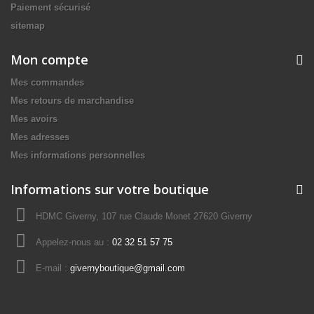
Paiement sécurisé
sitemap
Mon compte
Mes commandes
Mes retours de marchandise
Mes avoirs
Mes adresses
Mes informations personnelles
Informations sur votre boutique
HDMC Giverny, 107 rue Claude Monet 27620 Giverny
Appelez-nous au :
02 32 51 57 75
E-mail :
givernyboutique@gmail.com